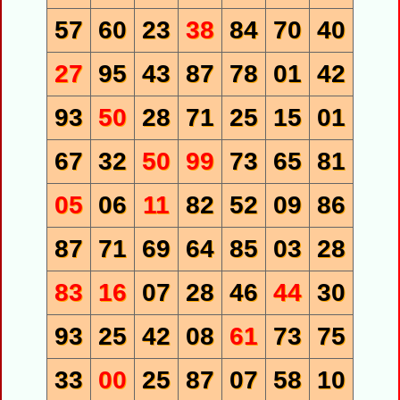
57
60
23
38
84
70
40
27
95
43
87
78
01
42
93
50
28
71
25
15
01
67
32
50
99
73
65
81
05
06
11
82
52
09
86
87
71
69
64
85
03
28
83
16
07
28
46
44
30
93
25
42
08
61
73
75
33
00
25
87
07
58
10