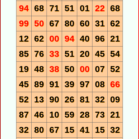
94
68
71
51
01
22
68
99
50
67
80
60
31
62
12
62
00
94
40
96
21
85
76
33
51
20
45
54
19
48
38
50
00
07
52
45
89
91
39
97
08
66
52
13
90
26
81
32
09
87
46
10
59
28
73
21
32
80
67
15
41
15
32