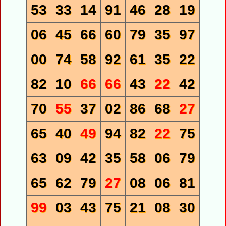
53
33
14
91
46
28
19
06
45
66
60
79
35
97
00
74
58
92
61
35
22
82
10
66
66
43
22
42
70
55
37
02
86
68
27
65
40
49
94
82
22
75
63
09
42
35
58
06
79
65
62
79
27
08
06
81
99
03
43
75
21
08
30