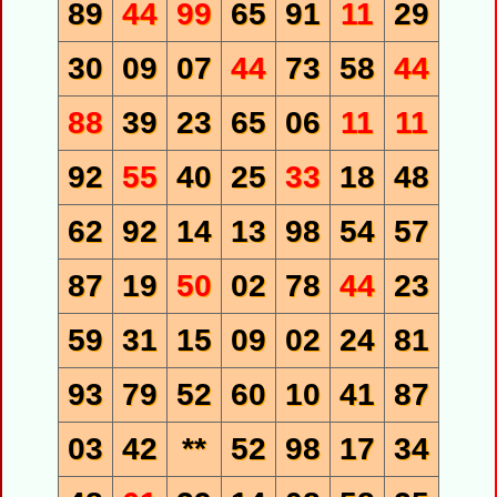
89
44
99
65
91
11
29
30
09
07
44
73
58
44
88
39
23
65
06
11
11
92
55
40
25
33
18
48
62
92
14
13
98
54
57
87
19
50
02
78
44
23
59
31
15
09
02
24
81
93
79
52
60
10
41
87
03
42
**
52
98
17
34