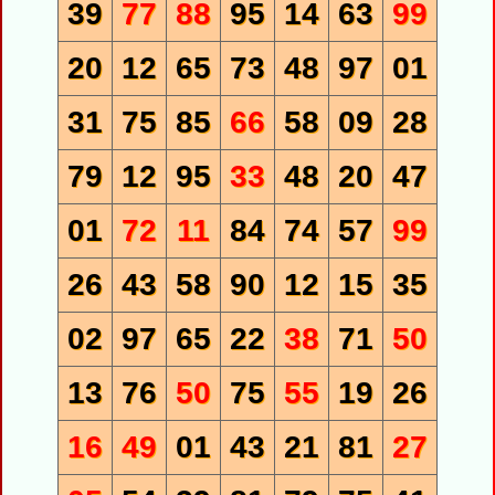
39
77
88
95
14
63
99
20
12
65
73
48
97
01
31
75
85
66
58
09
28
79
12
95
33
48
20
47
01
72
11
84
74
57
99
26
43
58
90
12
15
35
02
97
65
22
38
71
50
13
76
50
75
55
19
26
16
49
01
43
21
81
27