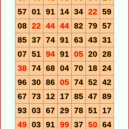
57
01
91
14
34
22
59
08
22
44
44
82
79
57
85
37
74
91
63
43
31
07
51
94
91
05
20
28
38
74
68
04
70
18
24
96
30
86
05
74
52
42
67
73
12
17
85
47
89
93
03
67
29
78
51
17
49
03
91
99
37
50
64