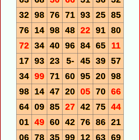
32
98
76
71
93
25
85
76
14
98
48
22
91
80
72
34
40
96
84
65
11
17
93
23
5-
45
39
57
34
99
71
60
95
20
98
98
14
47
20
05
70
66
64
09
85
27
42
75
44
01
49
60
42
76
86
21
06
78
35
99
12
63
69