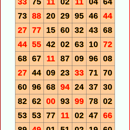
33
75
11
02
11
04
64
73
88
20
29
95
46
44
27
77
15
60
32
43
68
44
55
42
02
63
10
72
68
67
11
87
09
96
08
27
44
09
23
33
71
70
60
96
68
94
24
37
30
82
62
00
93
99
78
02
53
53
77
11
02
47
66
89
49
01
51
02
19
60