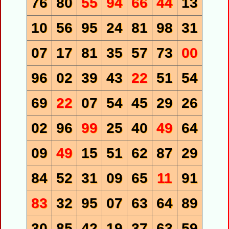
76
80
55
94
66
44
13
10
56
95
24
81
98
31
07
17
81
35
57
73
00
96
02
39
43
22
51
54
69
22
07
54
45
29
26
02
96
99
25
40
49
64
09
49
15
51
62
87
29
84
52
31
09
65
11
91
83
32
95
07
63
64
89
30
85
42
19
37
63
59