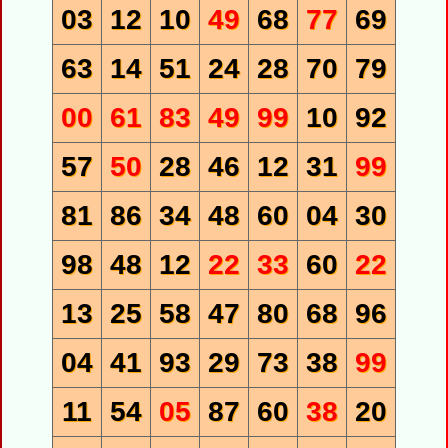
03
12
10
49
68
77
69
63
14
51
24
28
70
79
00
61
83
49
99
10
92
57
50
28
46
12
31
99
81
86
34
48
60
04
30
98
48
12
22
33
60
22
13
25
58
47
80
68
96
04
41
93
29
73
38
99
11
54
05
87
60
38
20