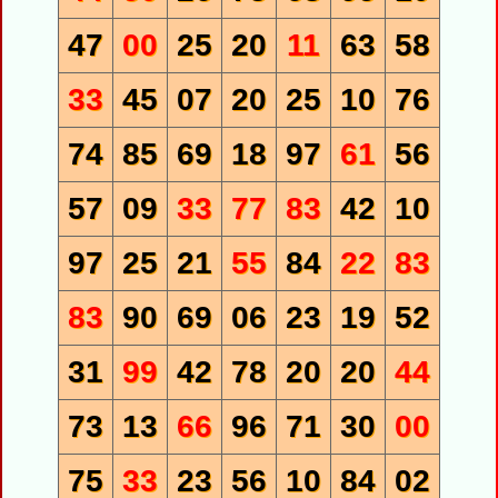
47
00
25
20
11
63
58
33
45
07
20
25
10
76
74
85
69
18
97
61
56
57
09
33
77
83
42
10
97
25
21
55
84
22
83
83
90
69
06
23
19
52
31
99
42
78
20
20
44
73
13
66
96
71
30
00
75
33
23
56
10
84
02