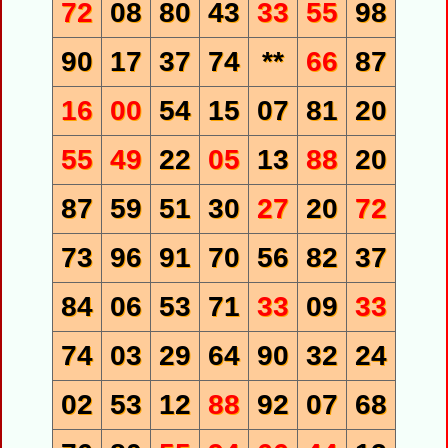
72
08
80
43
33
55
98
90
17
37
74
**
66
87
16
00
54
15
07
81
20
55
49
22
05
13
88
20
87
59
51
30
27
20
72
73
96
91
70
56
82
37
84
06
53
71
33
09
33
74
03
29
64
90
32
24
02
53
12
88
92
07
68