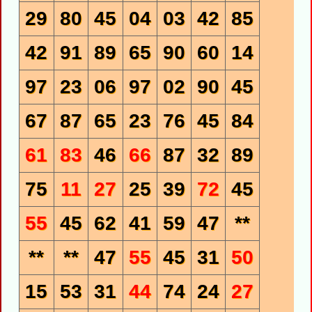
29
80
45
04
03
42
85
42
91
89
65
90
60
14
97
23
06
97
02
90
45
67
87
65
23
76
45
84
61
83
46
66
87
32
89
75
11
27
25
39
72
45
55
45
62
41
59
47
**
**
**
47
55
45
31
50
15
53
31
44
74
24
27