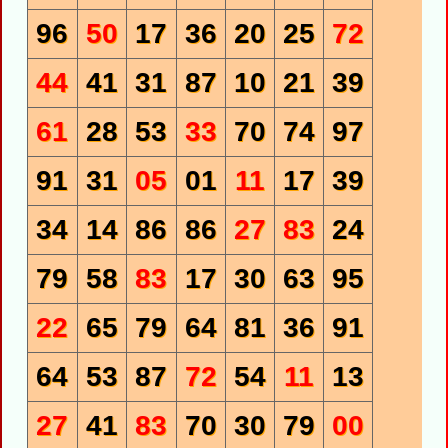
96
50
17
36
20
25
72
44
41
31
87
10
21
39
61
28
53
33
70
74
97
91
31
05
01
11
17
39
34
14
86
86
27
83
24
79
58
83
17
30
63
95
22
65
79
64
81
36
91
64
53
87
72
54
11
13
27
41
83
70
30
79
00