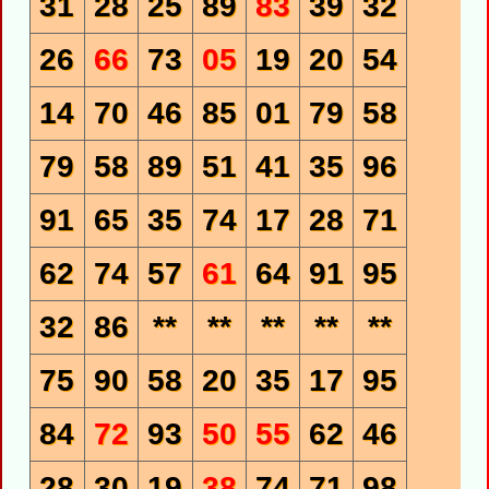
31
28
25
89
83
39
32
26
66
73
05
19
20
54
14
70
46
85
01
79
58
79
58
89
51
41
35
96
91
65
35
74
17
28
71
62
74
57
61
64
91
95
32
86
**
**
**
**
**
75
90
58
20
35
17
95
84
72
93
50
55
62
46
28
30
19
38
74
71
98