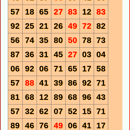
57
18
65
27
83
12
83
92
25
21
26
49
72
82
56
74
35
80
50
78
73
87
36
31
45
27
03
04
06
92
06
71
65
17
58
57
88
41
39
86
92
71
81
68
12
89
68
96
43
57
32
62
07
52
15
71
89
46
76
49
06
41
17