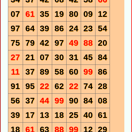
07
61
35
19
80
09
12
97
64
39
86
24
23
54
75
79
42
97
49
88
20
27
21
07
30
31
45
84
11
37
89
58
60
99
86
91
95
22
62
22
74
28
56
37
44
99
90
84
08
39
17
13
18
25
40
61
18
61
63
88
99
12
29