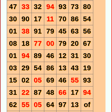
47
33
32
94
93
73
80
30
90
17
11
70
86
54
01
38
91
79
45
63
56
08
18
77
00
79
20
67
01
94
89
46
12
31
30
03
29
54
86
13
43
19
15
02
05
69
46
55
93
31
22
87
48
66
17
94
62
55
05
64
97
13
of