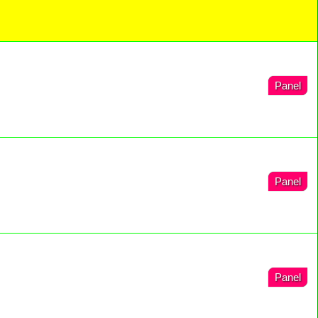
Panel
Panel
Panel