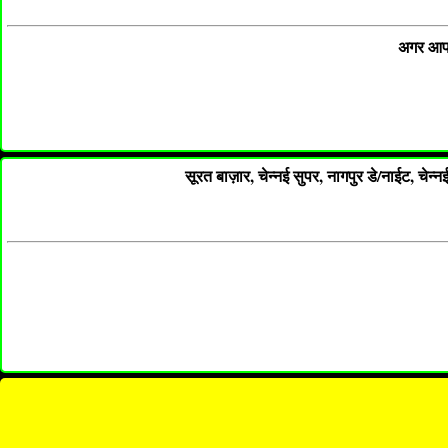
अगर आप 
सूरत बाज़ार, चेन्नई सुपर, नागपुर डे/नाईट, चेन्नई