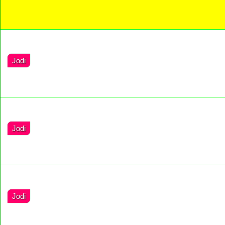
Jodi
Jodi
Jodi