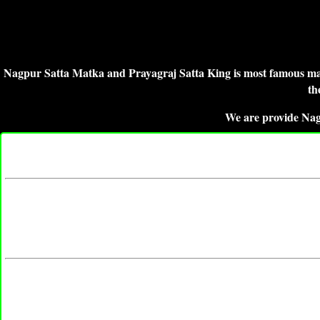
Nagpur Satta Matka and Prayagraj Satta King is most famous matk
th
We are provide Nagpur Satta