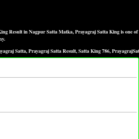
ing Result in Nagpur Satta Matka, Prayagraj Satta King is one of
ny.
ta, Prayagraj Satta Result, Satta King 786, PrayagrajSatta King,