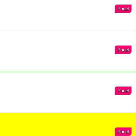
Panel
Panel
Panel
Panel