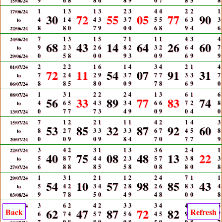
9
6
8
8
6
8
9
0
7
8
5
8
15/06/24
1
1
3
1
3
2
3
4
4
2
2
1
17/06/24
30
72
55
05
77
90
4
1
4
4
3
3
7
5
5
6
3
3
to
8
8
0
7
9
0
0
6
8
9
4
6
22/06/24
7
1
3
1
5
7
1
1
1
4
3
4
24/06/24
68
43
14
64
26
60
9
2
3
2
6
8
2
3
2
6
4
7
to
0
5
8
0
0
9
3
0
9
6
9
9
29/06/24
2
2
2
1
6
1
4
3
4
2
1
4
01/07/24
72
11
54
07
91
31
7
2
4
2
9
3
7
7
7
3
3
7
to
8
8
5
8
0
0
9
7
8
6
9
0
06/07/24
1
3
1
2
2
2
4
1
3
6
1
6
08/07/24
56
33
89
77
83
74
4
6
5
4
3
3
4
6
6
7
2
8
to
0
7
7
7
3
4
9
0
9
0
4
0
13/07/24
7
1
2
2
1
1
1
4
2
1
4
3
15/07/24
53
85
32
87
92
60
8
2
7
3
3
3
3
6
7
4
5
8
to
0
0
9
0
9
8
4
7
0
7
7
9
20/07/24
3
4
2
3
1
1
3
3
6
2
4
1
22/07/24
40
75
08
48
13
22
5
8
7
4
4
2
3
5
7
3
8
3
to
6
8
8
8
5
5
8
0
8
8
0
8
27/07/24
1
3
1
2
1
1
2
2
4
7
1
1
29/07/24
54
10
57
98
85
43
5
4
2
3
4
2
8
2
6
8
3
4
to
9
7
8
5
0
4
9
4
8
0
0
8
03/08/24
3
6
2
4
2
3
3
3
4
4
5
5
05/08/24
62
47
87
72
82
09
Back
Refresh
6
7
4
5
7
5
6
4
5
9
7
7
to