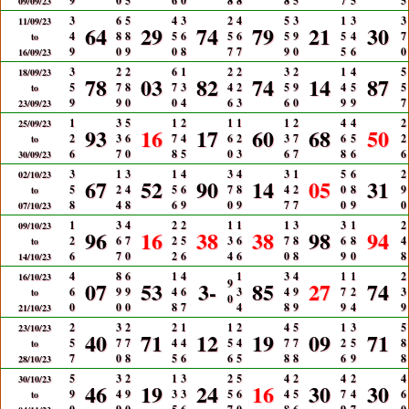
9
0
5
6
0
8
8
8
5
7
5
5
09/09/23
3
6
5
4
3
2
4
5
3
1
3
3
11/09/23
64
29
74
79
21
30
4
8
8
5
6
5
6
5
9
5
4
7
to
9
0
9
0
8
7
7
9
0
5
6
0
16/09/23
3
2
2
6
1
2
2
3
2
1
4
5
18/09/23
78
03
82
74
14
87
5
7
8
7
3
4
2
5
9
4
5
5
to
9
9
0
0
4
6
3
6
0
9
9
7
23/09/23
1
3
5
1
2
1
1
1
2
4
4
2
25/09/23
93
16
17
60
68
50
2
3
6
7
4
6
2
3
7
6
5
2
to
6
7
0
8
5
0
3
6
7
8
6
6
30/09/23
3
1
3
1
4
3
4
3
1
5
6
2
02/10/23
67
52
90
14
05
31
5
2
4
5
6
7
8
4
2
0
8
9
to
8
4
8
6
9
0
9
7
7
0
9
0
07/10/23
1
3
4
2
2
1
1
1
3
3
1
2
09/10/23
96
16
38
38
98
94
2
6
7
2
5
3
6
7
8
6
8
4
to
6
7
0
2
6
4
6
0
8
9
0
8
14/10/23
4
8
6
1
4
1
3
4
1
1
2
16/10/23
07
53
3-
9
85
27
74
6
9
9
4
6
3
4
9
7
2
3
to
0
0
0
0
8
7
4
8
9
9
4
9
21/10/23
2
3
2
2
1
1
2
4
5
1
3
5
23/10/23
40
71
12
19
09
71
5
7
7
4
4
5
4
7
7
2
5
8
to
7
0
8
5
6
6
5
8
8
6
9
8
28/10/23
5
3
2
1
3
2
5
4
2
4
2
4
30/10/23
46
19
24
16
30
30
9
4
9
3
3
5
6
4
5
7
4
6
to