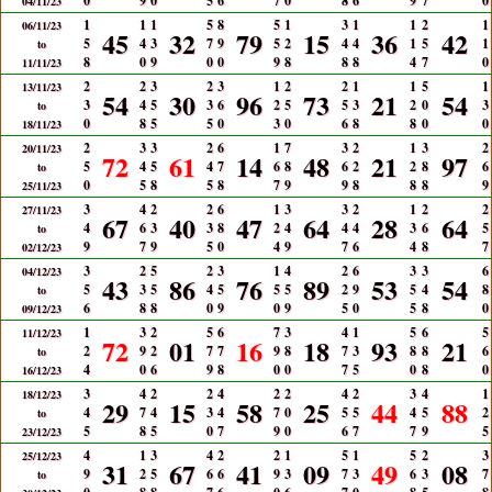
0
9
0
5
6
7
0
8
6
9
7
0
04/11/23
1
1
1
5
8
5
1
3
1
1
2
1
06/11/23
45
32
79
15
36
42
5
4
3
7
9
5
2
4
4
1
5
1
to
8
0
9
0
0
9
8
8
8
4
7
0
11/11/23
2
2
3
2
3
1
2
2
1
1
5
1
13/11/23
54
30
96
73
21
54
3
4
5
3
6
2
5
5
3
2
0
3
to
0
8
5
5
0
3
0
6
8
8
0
0
18/11/23
2
3
3
2
6
1
7
3
2
1
3
2
20/11/23
72
61
14
48
21
97
5
4
5
4
7
6
8
6
2
2
8
6
to
0
5
8
5
8
7
9
9
8
8
8
9
25/11/23
3
4
2
2
6
1
3
3
2
1
2
2
27/11/23
67
40
47
64
28
64
4
6
3
3
8
2
4
4
4
3
6
5
to
9
7
9
5
0
4
9
7
6
4
8
7
02/12/23
3
2
5
2
3
1
4
2
6
3
3
6
04/12/23
43
86
76
89
53
54
5
3
5
4
5
5
5
2
9
5
4
8
to
6
8
8
0
9
0
9
5
0
5
8
0
09/12/23
1
3
2
5
6
7
3
4
1
5
6
5
11/12/23
72
01
16
18
93
21
2
9
2
7
7
9
8
7
3
8
8
6
to
4
0
6
9
8
0
0
7
5
0
8
0
16/12/23
3
4
2
2
4
2
2
4
2
3
4
1
18/12/23
29
15
58
25
44
88
4
7
4
3
4
7
0
5
5
4
5
2
to
5
8
5
0
7
9
0
6
7
7
9
5
23/12/23
4
1
3
4
2
2
1
5
1
5
2
3
25/12/23
31
67
41
09
49
08
9
2
5
6
6
9
3
7
3
6
3
7
to