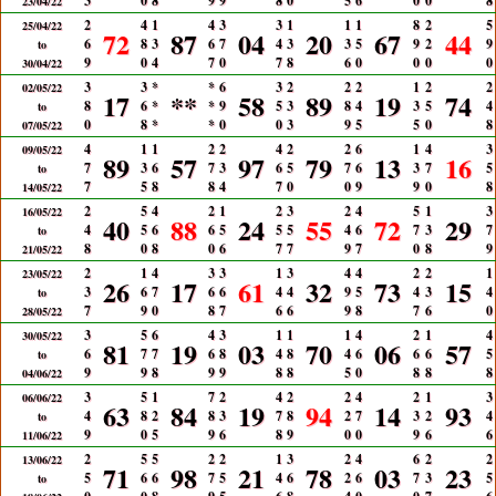
3
0
8
9
9
8
0
5
6
0
0
8
23/04/22
2
4
1
4
3
3
1
1
1
8
2
5
25/04/22
72
87
04
20
67
44
6
8
3
6
7
4
3
3
5
9
2
9
to
9
0
4
7
0
7
8
6
0
0
0
0
30/04/22
3
3
*
*
6
3
2
2
2
1
2
2
02/05/22
17
**
58
89
19
74
8
6
*
*
9
5
3
8
4
3
5
4
to
0
8
*
*
0
0
3
9
5
5
0
8
07/05/22
4
1
1
2
2
4
2
2
6
1
4
3
09/05/22
89
57
97
79
13
16
7
3
6
7
3
6
5
7
6
3
7
5
to
7
5
8
8
4
7
0
0
9
9
0
8
14/05/22
2
5
4
2
1
2
3
2
4
5
1
3
16/05/22
40
88
24
55
72
29
4
5
6
6
5
5
5
4
6
7
3
7
to
8
0
8
0
6
7
7
9
7
0
8
9
21/05/22
2
1
4
3
3
1
3
4
4
2
2
1
23/05/22
26
17
61
32
73
15
3
6
7
6
6
4
4
9
5
4
3
4
to
7
9
0
8
7
6
6
9
8
7
6
0
28/05/22
3
5
6
4
3
1
1
1
4
2
1
4
30/05/22
81
19
03
70
06
57
6
7
7
6
8
4
8
4
6
6
6
5
to
9
9
8
9
9
8
8
5
0
8
8
8
04/06/22
3
5
1
7
2
4
2
2
4
2
1
3
06/06/22
63
84
19
94
14
93
4
8
2
8
3
7
8
2
7
3
2
4
to
9
0
5
9
6
8
9
0
0
9
6
6
11/06/22
2
5
5
2
2
1
3
2
4
6
2
2
13/06/22
71
98
21
78
03
23
5
6
6
7
5
4
6
2
6
7
3
5
to