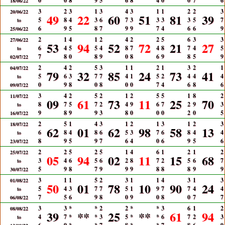
0
0
8
9
5
6
8
4
0
0
7
6
18/06/22
3
2
3
1
3
4
3
1
1
2
2
3
20/06/22
49
22
60
51
81
39
5
8
4
3
6
7
3
3
3
3
5
7
to
6
9
5
8
7
9
9
7
4
6
6
9
25/06/22
2
1
4
1
2
4
2
2
5
6
3
3
27/06/22
53
94
52
72
21
27
6
4
5
5
4
8
7
4
8
7
4
5
to
7
8
0
8
9
0
8
6
9
8
5
9
02/07/22
2
4
2
5
3
1
1
2
1
3
2
1
04/07/22
79
32
85
24
73
41
5
6
3
7
7
4
1
5
2
4
4
4
to
0
9
8
0
8
0
0
7
4
6
8
6
09/07/22
3
4
2
5
2
1
2
5
5
1
8
2
11/07/22
09
61
73
11
25
70
8
7
5
7
2
4
9
6
7
2
9
3
to
9
8
9
9
3
8
0
0
0
2
0
5
16/07/22
2
5
1
4
3
1
2
1
3
1
2
3
18/07/22
62
01
62
98
58
13
6
8
4
8
6
5
3
7
6
8
4
4
to
8
9
5
9
7
6
4
0
6
9
5
6
23/07/22
2
2
5
2
5
1
4
6
1
2
1
2
25/07/22
05
94
02
11
15
68
3
4
6
5
6
2
8
7
2
5
6
7
to
5
9
8
7
9
9
9
8
8
8
9
9
30/07/22
3
1
1
5
2
3
1
1
4
3
1
3
01/08/22
50
01
78
10
90
24
5
4
3
7
7
5
1
9
7
7
4
4
to
7
5
6
9
8
0
9
0
8
0
7
7
06/08/22
3
3
*
*
2
2
*
*
3
6
1
2
08/08/22
39
**
25
**
61
94
4
7
*
*
3
5
*
*
6
7
2
3
to