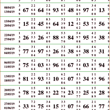
5
7
7
6
0
0
7
0
0
0
3
9
3
2
2
2
2
6
2
2
6
3
4
6
08/04/19
67
64
93
48
97
13
4
6
4
5
8
8
5
8
6
4
7
7
13/04/19
9
9
0
7
9
9
7
8
7
0
0
0
5
2
2
8
3
3
2
2
1
6
1
7
15/04/19
15
45
64
12
53
56
7
5
4
8
4
3
9
4
2
7
5
9
20/04/19
9
8
8
9
9
8
0
6
2
0
9
0
1
3
3
4
1
5
3
5
4
4
2
4
22/04/19
26
26
88
84
95
38
3
5
3
4
7
6
5
9
7
5
4
5
27/04/19
8
8
6
8
0
7
0
0
8
6
7
9
3
3
1
4
1
3
2
4
2
4
6
1
29/04/19
77
97
26
38
38
31
7
4
4
6
3
5
5
6
4
5
7
2
04/05/19
7
0
4
7
8
8
6
8
7
9
0
8
4
4
2
7
1
1
1
3
2
7
4
3
06/05/19
75
03
96
67
03
94
5
5
4
8
3
5
5
5
4
8
7
5
11/05/19
8
6
4
8
5
0
0
9
4
8
8
6
8
2
2
2
1
6
2
4
1
1
1
1
13/05/19
81
93
10
07
34
96
0
6
3
5
2
6
2
5
3
4
3
5
18/05/19
0
3
4
6
8
8
6
8
9
9
5
0
1
1
5
8
1
6
6
1
2
1
5
8
20/05/19
78
28
22
23
25
28
6
7
8
0
3
7
8
5
3
6
8
0
25/05/19
0
0
9
0
8
9
8
7
7
8
9
0
1
7
2
3
4
3
3
5
3
2
1
3
27/05/19
33
75
15
07
66
77
6
8
6
4
8
3
7
5
6
2
8
5
01/06/19