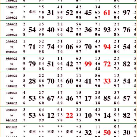
6
9
*
*
7
8
*
*
7
8
6
9
13/08/22
*
*
5
4
1
4
2
3
4
5
2
1
15/08/22
**
31
52
45
61
97
*
*
8
8
4
8
4
6
5
6
3
2
to
*
*
0
9
0
0
8
6
7
0
4
4
20/08/22
2
2
5
2
2
5
6
7
1
2
2
2
22/08/22
54
40
42
36
93
76
5
3
9
8
2
7
7
9
2
3
7
4
to
8
9
0
0
0
0
0
0
6
8
8
0
27/08/22
1
5
2
3
1
1
5
4
3
2
1
2
29/08/22
71
74
06
70
94
54
7
7
7
4
9
6
5
6
7
2
4
4
to
9
9
8
7
0
9
7
0
9
0
0
8
03/09/22
8
4
3
1
1
6
3
1
3
2
3
5
05/09/22
79
51
42
99
72
82
9
5
4
0
6
7
7
4
6
3
7
8
to
0
0
8
0
7
9
9
4
8
7
8
9
10/09/22
5
2
2
2
3
1
1
5
6
1
3
1
12/09/22
28
70
60
41
33
54
8
6
6
2
6
9
3
7
7
3
5
5
to
9
0
9
6
7
0
0
9
0
9
7
8
17/09/22
4
2
7
4
7
1
5
2
5
3
7
8
19/09/22
53
67
46
17
85
57
5
5
9
5
8
7
7
2
5
4
8
9
to
6
6
0
8
9
8
9
3
8
8
0
0
24/09/22
3
6
4
6
1
2
3
4
2
3
1
6
26/09/22
53
12
22
10
14
82
5
8
8
7
3
3
3
7
9
5
2
7
to
7
9
9
9
8
7
5
9
0
6
5
9
01/10/22
*
*
*
*
*
*
2
1
1
5
2
5
03/10/22
**
**
**
32
50
30
*
*
*
*
*
*
4
1
4
6
5
7
to