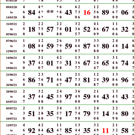
7
7
8
9
3
1
5
8
7
4
0
9
07/03/20
4
4
*
*
6
6
2
1
2
3
3
3
09/03/20
84
**
43
16
89
06
6
4
*
*
8
7
3
5
6
6
7
5
to
8
6
*
*
0
0
6
0
0
0
0
8
14/03/20
2
2
2
2
2
3
2
4
1
1
1
3
31/05/21
18
57
01
52
67
32
9
7
5
7
8
3
6
8
6
6
6
9
to
0
9
8
8
0
5
7
0
9
0
6
0
05/06/21
1
1
2
2
6
3
5
3
3
2
4
6
07/06/21
08
59
59
87
80
14
3
8
4
7
9
6
6
6
5
4
8
8
to
6
9
9
0
0
0
7
8
0
4
9
0
12/06/21
4
3
1
4
2
1
3
1
3
3
1
3
14/06/21
37
01
31
67
65
74
9
4
2
7
3
3
6
2
6
4
6
4
to
0
0
7
0
8
7
7
4
7
8
0
7
19/06/21
2
2
3
1
1
2
1
1
2
1
3
1
21/06/21
86
71
47
81
39
96
6
7
6
4
6
7
3
2
4
8
6
5
to
0
7
8
6
7
8
4
8
7
0
0
0
26/06/21
2
3
2
2
4
3
6
2
1
1
3
1
28/06/21
37
45
97
59
43
43
4
4
4
5
5
4
9
8
4
4
5
2
to
7
0
8
8
0
0
0
9
9
8
6
0
03/07/21
2
1
5
3
4
1
3
2
4
2
2
1
05/07/21
51
35
17
79
14
80
3
2
8
5
7
7
4
7
7
3
6
3
to
0
8
0
7
0
9
0
0
0
9
0
6
10/07/21
4
4
2
1
1
1
3
3
2
2
1
3
12/07/21
92
63
85
35
11
58
6
8
4
4
7
4
4
4
9
3
2
5
to