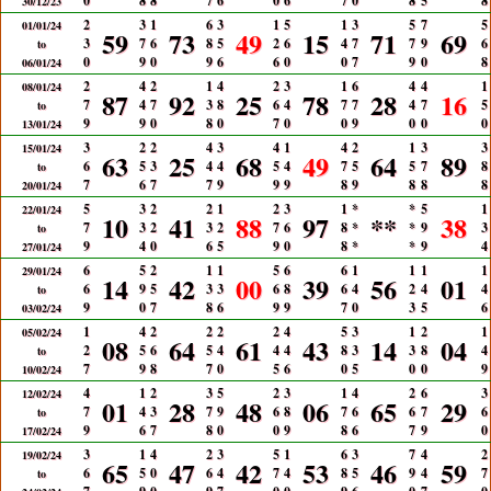
0
8
8
7
6
0
6
7
0
8
5
8
30/12/23
2
3
1
6
3
1
5
1
3
5
7
5
01/01/24
59
73
49
15
71
69
3
7
6
8
5
2
6
4
7
7
9
6
to
0
9
0
9
6
6
0
0
7
9
0
8
06/01/24
2
4
2
1
4
2
3
1
6
4
4
1
08/01/24
87
92
25
78
28
16
7
4
7
3
8
6
4
7
7
4
7
5
to
9
9
0
8
0
7
0
0
9
0
0
0
13/01/24
3
2
2
4
3
4
1
4
2
1
3
3
15/01/24
63
25
68
49
64
89
6
5
3
4
4
5
4
7
5
5
7
8
to
7
6
7
7
9
9
9
8
9
8
8
8
20/01/24
5
3
2
2
1
2
3
1
*
*
5
1
22/01/24
10
41
88
97
**
38
7
3
2
3
2
7
6
8
*
*
9
3
to
9
4
0
6
5
9
0
8
*
*
9
4
27/01/24
6
5
2
1
1
5
6
6
1
1
1
1
29/01/24
14
42
00
39
56
01
6
9
5
3
3
6
8
6
4
2
4
4
to
9
0
7
8
6
9
9
7
0
3
5
6
03/02/24
1
4
2
2
2
2
4
5
3
1
2
1
05/02/24
08
64
61
43
14
04
2
5
6
5
4
4
4
8
3
3
8
4
to
7
9
8
7
0
5
6
0
5
0
0
9
10/02/24
4
1
2
3
5
2
3
1
4
2
6
3
12/02/24
01
28
48
06
65
29
7
4
3
7
9
6
8
7
6
6
7
6
to
9
6
7
8
0
0
9
8
6
7
9
0
17/02/24
3
1
4
2
3
5
1
6
3
7
4
2
19/02/24
65
47
42
53
46
59
6
5
0
6
4
7
4
8
5
9
4
7
to