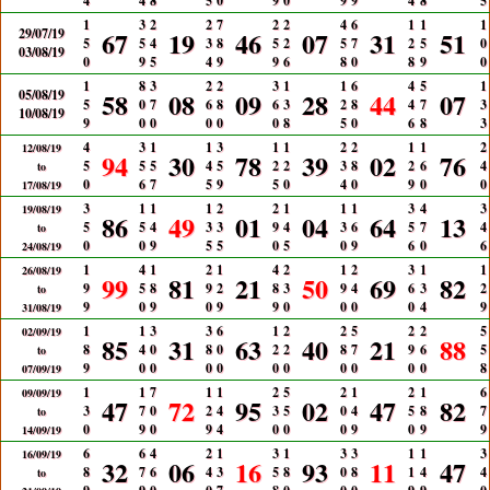
4
4
8
5
0
9
0
9
9
4
8
5
1
3
2
2
7
2
2
4
6
1
1
1
29/07/19
67
19
46
07
31
51
5
5
4
3
8
5
2
5
7
2
5
0
03/08/19
0
9
5
4
9
9
6
8
0
8
9
0
1
8
3
2
2
3
1
1
6
4
5
1
05/08/19
58
08
09
28
44
07
5
0
7
6
8
6
3
2
8
4
7
3
10/08/19
9
0
0
0
0
0
8
5
0
6
8
3
4
3
1
1
3
1
1
2
2
1
1
2
12/08/19
94
30
78
39
02
76
5
5
5
4
5
2
2
3
8
2
6
4
to
0
6
7
5
9
5
0
4
0
9
0
0
17/08/19
3
1
1
1
2
2
1
1
1
3
4
3
19/08/19
86
49
01
04
64
13
5
5
4
3
3
9
4
3
6
5
7
4
to
0
0
9
5
5
0
5
0
9
6
0
6
24/08/19
1
4
1
2
1
4
2
1
2
3
1
1
26/08/19
99
81
21
50
69
82
9
5
8
9
2
8
3
9
4
6
3
2
to
9
0
9
0
9
9
0
0
0
0
4
9
31/08/19
1
1
3
3
6
1
2
2
5
2
2
5
02/09/19
85
31
63
40
21
88
8
4
0
8
0
2
2
8
7
9
6
5
to
9
0
0
0
0
0
0
0
0
0
0
8
07/09/19
1
1
7
1
1
2
5
2
1
2
1
6
09/09/19
47
72
95
02
47
82
3
7
0
2
4
3
5
0
4
5
8
7
to
0
9
0
9
4
0
0
0
9
0
9
9
14/09/19
6
6
4
2
1
3
1
3
3
1
1
3
16/09/19
32
06
16
93
11
47
8
7
6
4
3
5
8
0
8
1
4
4
to