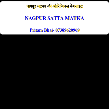
नागपुर मटका की ओरिजिनल वेबसाइट
NAGPUR SATTA MATKA
Pritam Bhai- 07389620969