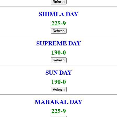
Refresh
SHIMLA DAY
225-9
Refresh
SUPREME DAY
190-0
Refresh
SUN DAY
190-0
Refresh
MAHAKAL DAY
225-9