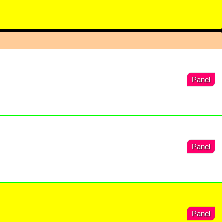
Panel
Panel
Panel