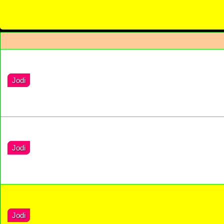
Jodi
Jodi
Jodi