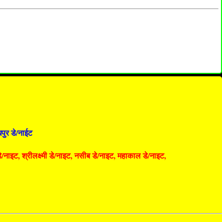
पुर डे/नाईट
 डे/नाइट, श्रीलक्ष्मी डे/नाइट, नसीब डे/नाइट, महाकाल डे/नाइट,