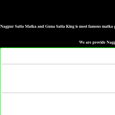
Nagpur Satta Matka and Guna Satta King is most famous matka gam
We are provide Nagpur Sat