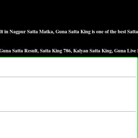
 in Nagpur Satta Matka, Guna Satta King is one of the best Satta
tta Result, Satta King 786, Kalyan Satta King, Guna Live Satta