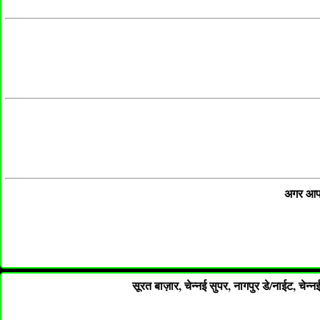
अगर आप 
सूरत बाज़ार, चेन्नई सुपर, नागपुर डे/नाईट, चेन्नई