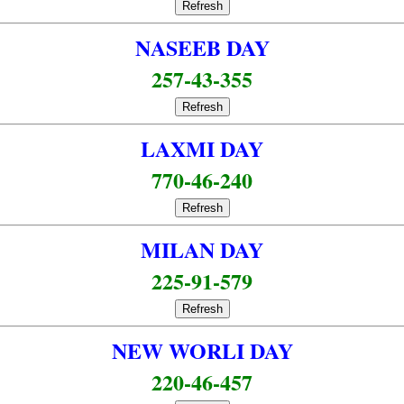
Refresh
NASEEB DAY
257-43-355
Refresh
LAXMI DAY
770-46-240
Refresh
MILAN DAY
225-91-579
Refresh
NEW WORLI DAY
220-46-457