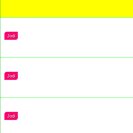
Jodi
Jodi
Jodi