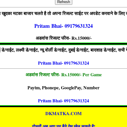
Refresh
खुदका मटका बाजार चलते है तो अपना रिजल्ट साईट पर अपडेट करवाने के लिए 
Pritam Bhai- 09179631324
अडवांस रिजल्ट फीस- Rs.15000/-
 डे/नाईट, लक्ष्मी डे/नाईट, न्यू वोर्ली डे/नाईट, दुबई डे/नाईट, बादशाह डे/नाईट, सभी
Pritam Bhai- 09179631324
अडवांस रिजल्ट फीस- Rs.15000/- Per Game
Paytm, Phonepe, GooglePay, Number
Pritam Bhai- 09179631324
DKMATKA.COM
दोस्तों अब आप घर बैठे गेम खेल सकते है!