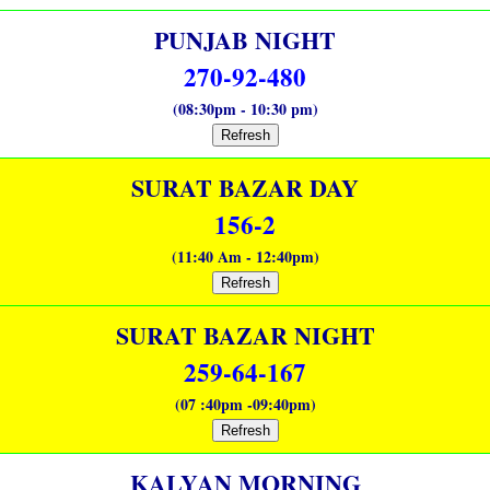
PUNJAB NIGHT
270-92-480
(08:30pm - 10:30 pm)
Refresh
SURAT BAZAR DAY
156-2
(11:40 Am - 12:40pm)
Refresh
SURAT BAZAR NIGHT
259-64-167
(07 :40pm -09:40pm)
Refresh
KALYAN MORNING